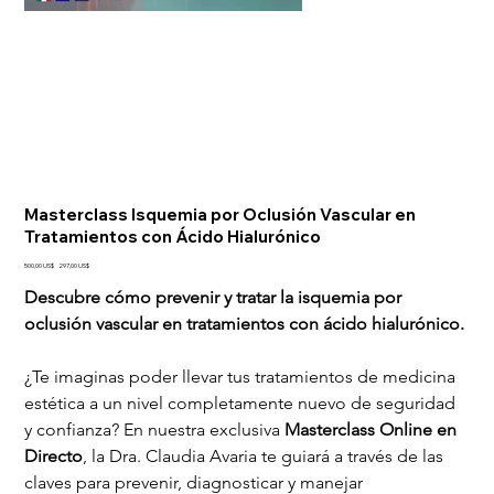
Masterclass Isquemia por Oclusión Vascular en
Tratamientos con Ácido Hialurónico
Precio
Precio
500,00 US$
297,00 US$
original
de
oferta
Descubre cómo prevenir y tratar la isquemia por 
oclusión vascular en tratamientos con ácido hialurónico.
¿Te imaginas poder llevar tus tratamientos de medicina 
estética a un nivel completamente nuevo de seguridad 
y confianza? En nuestra exclusiva 
Masterclass Online en 
Directo
, la Dra. Claudia Avaria te guiará a través de las 
claves para prevenir, diagnosticar y manejar 