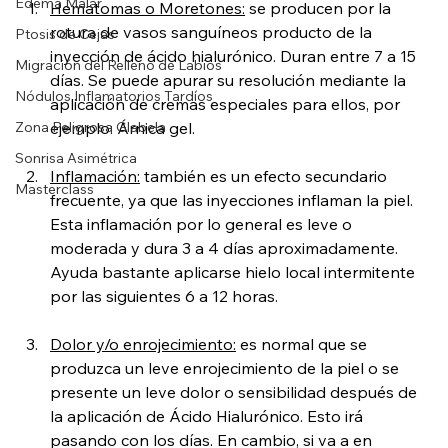
Edema Malar
Hematomas o Moretones:
 se producen por la 
rotura de vasos sanguíneos producto de la 
Ptosis de Cejas
inyección de ácido hialurónico. Duran entre 7 a 15 
Migración del Relleno de Labios
días. Se puede apurar su resolución mediante la 
Nódulos Inflamatorios Tardíos
aplicación de cremas especiales para ellos, por 
ejemplo: Árnica gel.
Zona Peligrosa Glabela
Sonrisa Asimétrica
Inflamación:
 también es un efecto secundario 
Masterclass
frecuente, ya que las inyecciones inflaman la piel. 
Esta inflamación por lo general es leve o 
moderada y dura 3 a 4 días aproximadamente. 
Ayuda bastante aplicarse hielo local intermitente 
por las siguientes 6 a 12 horas.
Dolor y/o enrojecimiento:
 es normal que se 
produzca un leve enrojecimiento de la piel o se 
presente un leve dolor o sensibilidad después de 
la aplicación de Ácido Hialurónico. Esto irá 
pasando con los días. En cambio, si va a en 