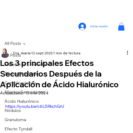
Iniciar sesión
All Posts
Dra. Avaria
12 sept 2023
1 min de lectura
All Posts
Los 3 principales Efectos
Moretones o Hematomas
Secundarios Después de la
Toxina Botulínica
Aplicación de Ácido Hialurónico
Complicaciones
Efectos Secundarios
Actualizado:
15 ene 2024
Ácido Hialurónico
https://youtu.be/c6L5RkchGrU
Nódulos
Granuloma
Efecto Tyndall