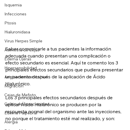
Isquemia
Infecciones
Ptosis
Hialuronidasa
Virus Herpes Simple
Saber comunicarle a tus pacientes la información 
Asimetría de Cejas
adecuada cuando presentan una complicación o 
Edema Ojeras
efecto secundario es esencial. Aquí te comento los 3 
Hipersensibilidad
principales efectos secundarios que pudiera presentar 
un paciente después de la aplicación de Ácido 
Angioedema en Labios
Hialurónico.
Migración
Cejas de Mefisto
Los 3 principales efectos secundarios después de 
Colirio de Apraclonidina
aplicar Ácido Hialurónico se producen por la 
respuesta normal del organismo ante las inyecciones, 
Edema Palpebral
no porque el tratamiento esté mal realizado, y son:
Alergia