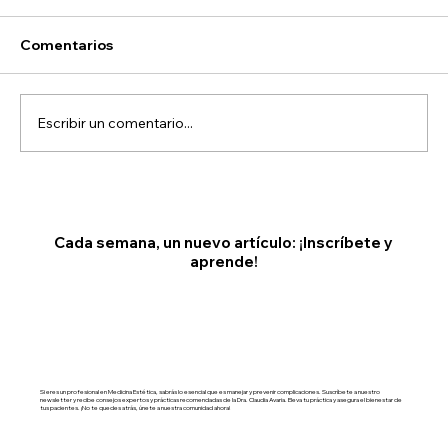
Comentarios
Escribir un comentario...
Cejas de Mefisto o "Diablillo" por
Toxina Botulínica
Cada semana, un nuevo artículo: ¡Inscríbete y
aprende!
Si eres un profesional en Medicina Estética, sabrás lo esencial que es manejar y prevenir complicaciones. Suscríbete a nuestro
newsletter y recibe consejos expertos y prácticas recomendadas de la Dra. Claudia Avaria. Eleva tu práctica y asegura el bienestar de
tus pacientes. ¡No te quedes atrás, únete a nuestra comunidad ahora!