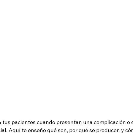
Zona Peligrosa Glabela
Sonrisa Asimétrica
Masterclass
 tus pacientes cuando presentan una complicación o e
ial. Aquí te enseño qué son, por qué se producen y có