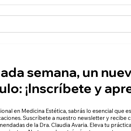
Los 3 principales Efectos
Los 
Secundarios Después de la
Secu
Aplicación de Ácido
Apli
Hialurónico
Botu
ada semana, un nue
ulo: ¡Inscríbete y ap
ional en Medicina Estética, sabrás lo esencial que e
aciones. Suscríbete a nuestro newsletter y recibe 
mendadas de la Dra. Claudia Avaria. Eleva tu práctica