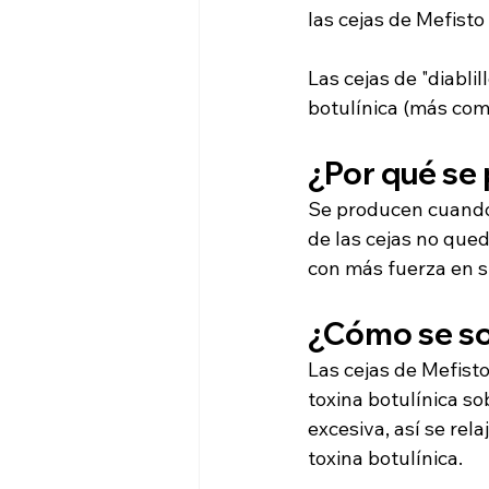
las cejas de Mefisto 
Las cejas de "diablil
botulínica (más co
¿Por qué se 
Se producen cuando a
de las cejas no qued
con más fuerza en su
¿Cómo se so
Las cejas de Mefisto
toxina botulínica so
excesiva, así se rel
toxina botulínica. 