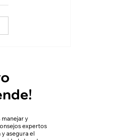
3 Principales Efectos
ndarios Después de la
cación de Toxina
línica.
vo
rende!
s manejar y
consejos expertos
 y asegura el