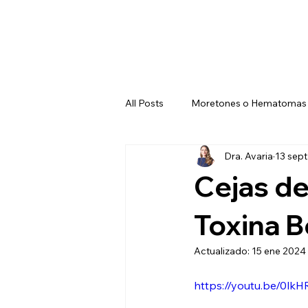
All Posts
Moretones o Hematomas
Dra. Avaria
13 sep
Nódulos
Granuloma
Ef
Cejas de
Asimetría de Cejas
Edema Oj
Toxina B
Actualizado:
15 ene 2024
Colirio de Apraclonidina
Ede
https://youtu.be/0lk