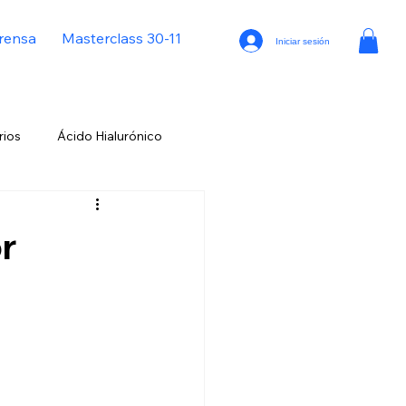
rensa
Masterclass 30-11
Iniciar sesión
rios
Ácido Hialurónico
uronidasa
Virus Herpes Simple
or
ción
Cejas de Mefisto
Migración del Relleno de Labios