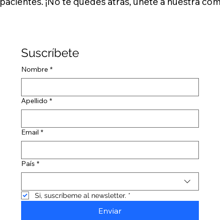
 pacientes. ¡No te quedes atrás, únete a nuestra co
Suscríbete
Nombre
*
Apellido
*
Email
*
País
*
Si, suscríbeme al newsletter.
*
Enviar