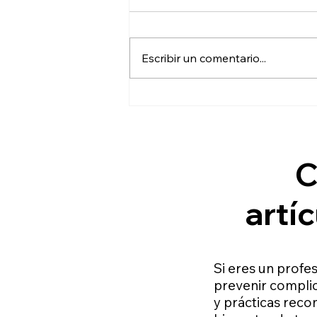
Escribir un comentario...
Complicaciones por Toxina
Botulínica en el Entrecejo
C
artíc
Si eres un profes
prevenir complic
y prácticas reco