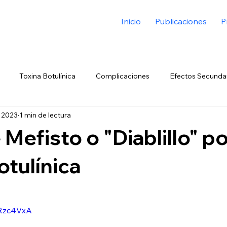
Inicio
Publicaciones
P
Toxina Botulínica
Complicaciones
Efectos Secunda
t 2023
1 min de lectura
ecto Tyndall
Isquemia
Infecciones
Ptosis
Hial
 Mefisto o "Diablillo" p
eras
Hipersensibilidad
Angioedema en Labios
Migra
otulínica
ma Palpebral
Alergia
Edema Malar
Ptosis de Cejas
HRzc4VxA