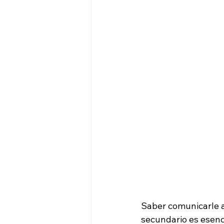
Nódulos Inflamatorios Tardíos
Saber comunicarle a
secundario es esenc