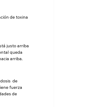
ación de toxina 
tá justo arriba 
ontal queda 
acia arriba.
dosis  de 
tiene fuerza 
idades de 